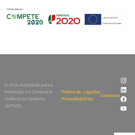
© 2026 Autoridade para a
Prevenção e o Combate à
Política de
Ligações
Contactos
Violência no Desporto
Privacidade
Úteis
(APCVD)