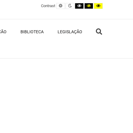
Default contrast
Night contrast
Black and White contrast
Black and Yellow contras
Yellow and Black c
Contrast
Search
ÇÃO
BIBLIOTECA
LEGISLAÇÃO