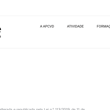
A APCVD
ATIVIDADE
FORMA
lterada e republicada pela Lei n.º 113/2019, de 11 de