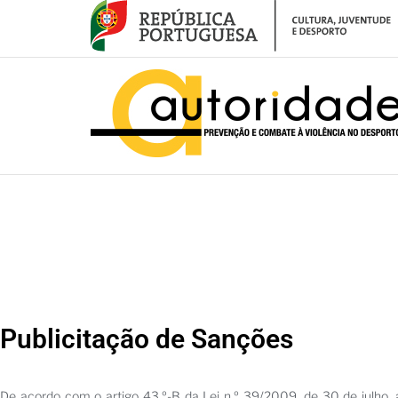
– Publicitação de Sanções Atualização março 2020
Publicitação de Sanções
De acordo com o artigo 43.º-B da Lei n.º 39/2009, de 30 de julho, a