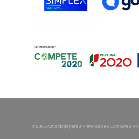
© 2026 Autoridade para a Prevenção e o Combate à Vio