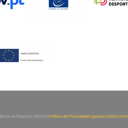
lência no Desporto (APCVD)
Política de Privacidade
Ligações Úteis
Contac