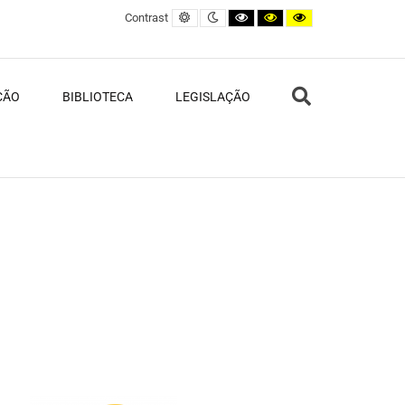
Default contrast
Night contrast
Black and White contrast
Black and Yellow contras
Yellow and Black c
Contrast
Search
ÇÃO
BIBLIOTECA
LEGISLAÇÃO