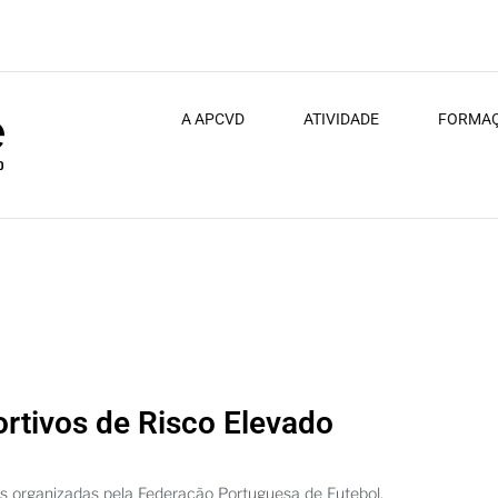
A APCVD
ATIVIDADE
FORMA
acesso à Liga Portugal (Futebol 11)
rtivos de Risco Elevado
s organizadas pela Federação Portuguesa de Futebol,