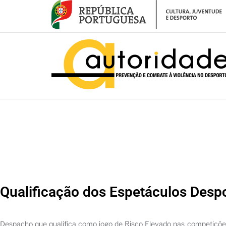
– Qualificação dos Espetáculos Desportivos de Risco Elevado-Playoff de 
Qualificação dos Espetáculos Despo
Despacho que qualifica como jogo de Risco Elevado nas competiçõe