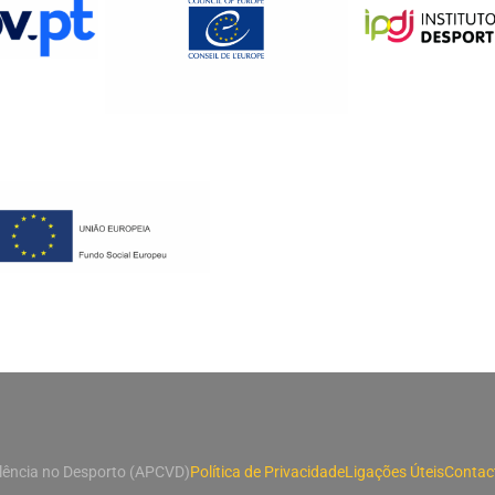
lência no Desporto (APCVD)
Política de Privacidade
Ligações Úteis
Contac