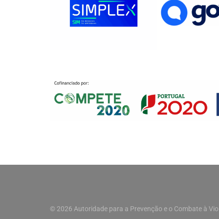
© 2026 Autoridade para a Prevenção e o Combate à Vio