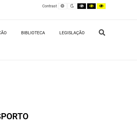
Default contrast
Night contrast
Black and White contrast
Black and Yellow contras
Yellow and Black c
Contrast
Search
ÇÃO
BIBLIOTECA
LEGISLAÇÃO
SPORTO