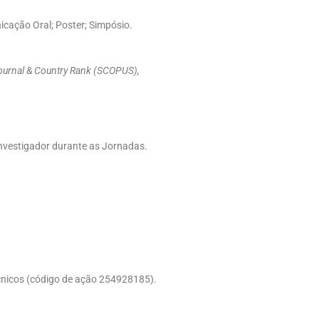
cação Oral; Poster; Simpósio.
ournal & Country Rank (SCOPUS),
investigador durante as Jornadas.
Técnicos (código de ação 254928185).