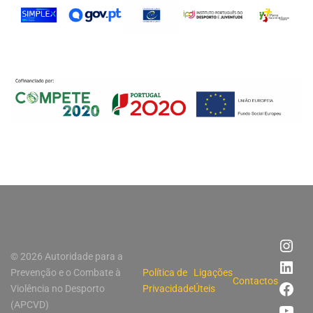
© 2026 Autoridade para a
Prevenção e o Combate à
Política de
Ligações
Contactos
Violência no Desporto
Privacidade
Úteis
(APCVD)