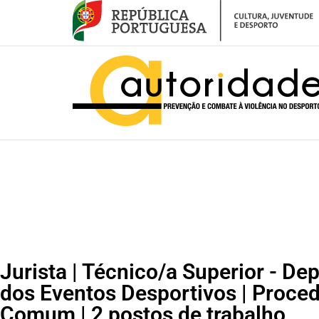
– Jurista | Técnico/a Superior – Departamento de Segurança dos Evento
Jurista | Técnico/a Superior - D
dos Eventos Desportivos | Proce
Comum | 2 postos de trabalho