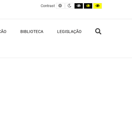
Default contrast
Night contrast
Black and White contrast
Black and Yellow contras
Yellow and Black c
Contrast
Search
ÇÃO
BIBLIOTECA
LEGISLAÇÃO