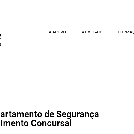
A APCVD
ATIVIDADE
FORMA
s Desportivos| Procedimento Concursal Comum | 2 postos de trabalho
epartamento de Segurança
dimento Concursal