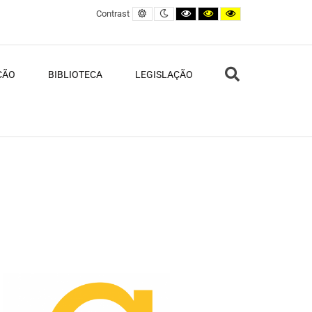
Default contrast
Night contrast
Black and White contrast
Black and Yellow contras
Yellow and Black c
Contrast
Search
ÇÃO
BIBLIOTECA
LEGISLAÇÃO