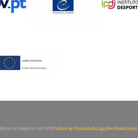
lência no Desporto (APCVD)
Política de Privacidade
Ligações Úteis
Contac