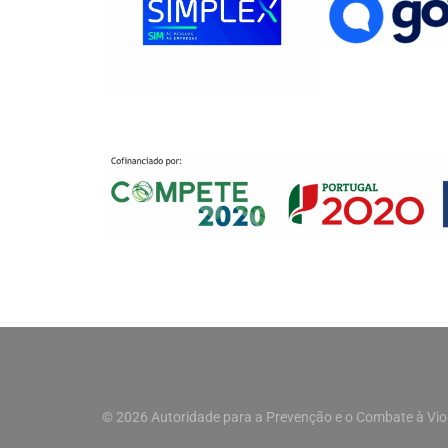
© 2026 Autoridade para a Prevenção e o Combate à Vio