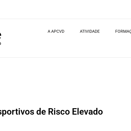
A APCVD
ATIVIDADE
FORMA
ições organizadas pela FPP (Hóquei em Patins – Época 22/23)
sportivos de Risco Elevado