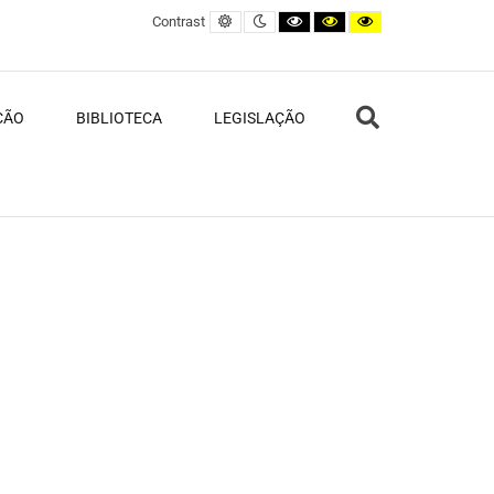
Default contrast
Night contrast
Black and White contrast
Black and Yellow contras
Yellow and Black c
Contrast
Search
ÇÃO
BIBLIOTECA
LEGISLAÇÃO