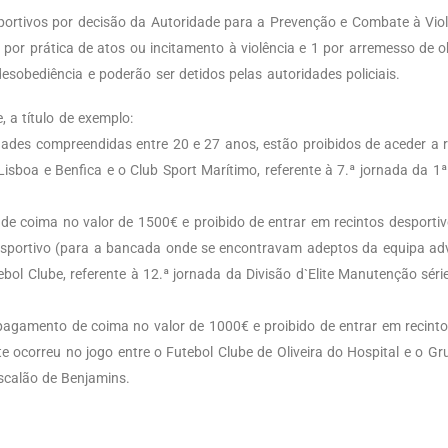
portivos por decisão da Autoridade para a Prevenção e Combate à Vio
4 por prática de atos ou incitamento à violência e 1 por arremesso de
sobediência e poderão ser detidos pelas autoridades policiais.
 a título de exemplo:
idades compreendidas entre 20 e 27 anos, estão proibidos de aceder a r
 Lisboa e Benfica e o Club Sport Marítimo, referente à 7.ª jornada da 1
de coima no valor de 1500€ e proibido de entrar em recintos desporti
desportivo (para a bancada onde se encontravam adeptos da equipa adv
bol Clube, referente à 12.ª jornada da Divisão d`Elite Manutenção sér
 pagamento de coima no valor de 1000€ e proibido de entrar em recinto
nte ocorreu no jogo entre o Futebol Clube de Oliveira do Hospital e o G
scalão de Benjamins.