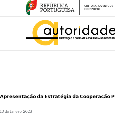
– O Conselho de Ministros aprovou a Estratégia da Cooperação Portug
𝗔𝗽𝗿𝗲𝘀𝗲𝗻𝘁𝗮𝗰̧𝗮̃𝗼 𝗱𝗮 𝗘𝘀𝘁𝗿𝗮𝘁𝗲́𝗴𝗶𝗮 𝗱𝗮 𝗖𝗼𝗼𝗽𝗲𝗿𝗮𝗰̧𝗮̃𝗼 
10 de Janeiro, 2023