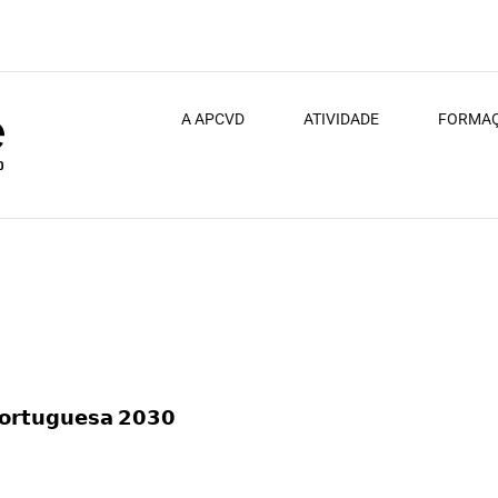
A APCVD
ATIVIDADE
FORMA
uesa 2030 (ECP 2030).
𝗣𝗼𝗿𝘁𝘂𝗴𝘂𝗲𝘀𝗮 𝟮𝟬𝟯𝟬