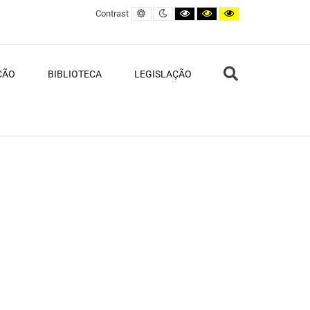
Default contrast
Night contrast
Black and White contrast
Black and Yellow contras
Yellow and Black c
Contrast
Search
ÇÃO
BIBLIOTECA
LEGISLAÇÃO