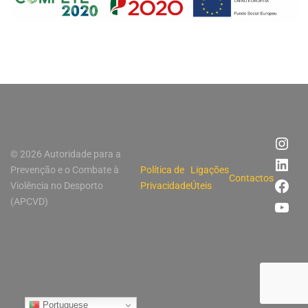
© 2026 Autoridade para a
Prevenção e o Combate à
Política de
Ligações
Contactos
Violência no Desporto
Privacidade
Úteis
(APCVD)
Portuguese