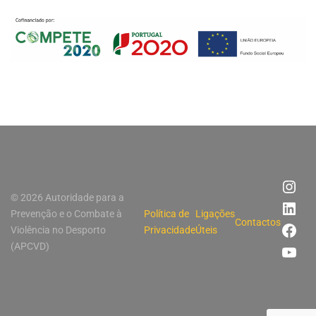
© 2026 Autoridade para a
Prevenção e o Combate à
Política de
Ligações
Contactos
Violência no Desporto
Privacidade
Úteis
(APCVD)