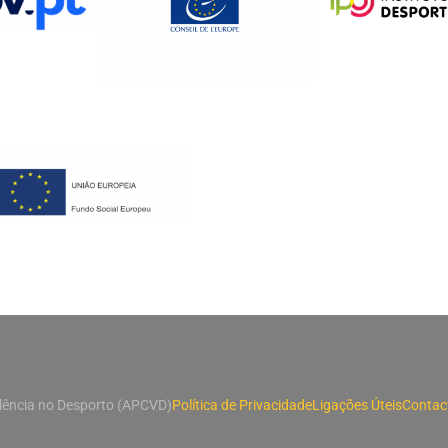
lência no Desporto (APCVD)
Política de Privacidade
Ligações Úteis
Contac