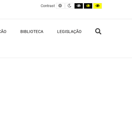
Default contrast
Night contrast
Black and White contrast
Black and Yellow contras
Yellow and Black c
Contrast
Search
ÇÃO
BIBLIOTECA
LEGISLAÇÃO