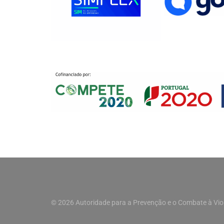
© 2026 Autoridade para a Prevenção e o Combate à Vio