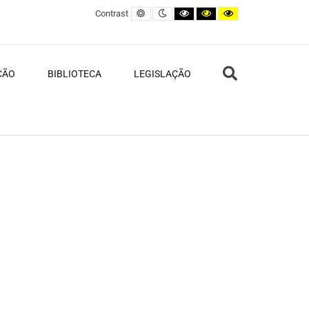
Default contrast
Night contrast
Black and White contrast
Black and Yellow contras
Yellow and Black c
Contrast
Search
ÇÃO
BIBLIOTECA
LEGISLAÇÃO