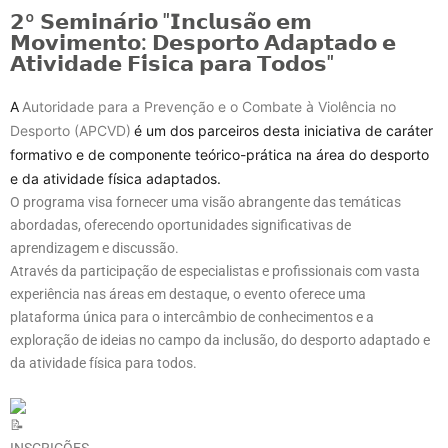
𝟮º 𝗦𝗲𝗺𝗶𝗻𝗮́𝗿𝗶𝗼 "𝗜𝗻𝗰𝗹𝘂𝘀𝗮̃𝗼 𝗲𝗺
𝗠𝗼𝘃𝗶𝗺𝗲𝗻𝘁𝗼: 𝗗𝗲𝘀𝗽𝗼𝗿𝘁𝗼 𝗔𝗱𝗮𝗽𝘁𝗮𝗱𝗼 𝗲
𝗔𝘁𝗶𝘃𝗶𝗱𝗮𝗱𝗲 𝗙𝗶́𝘀𝗶𝗰𝗮 𝗽𝗮𝗿𝗮 𝗧𝗼𝗱𝗼𝘀"
A
Autoridade para a Prevenção e o Combate à Violência no
Desporto (APCVD)
é um dos parceiros desta iniciativa de caráter
formativo e de componente teórico-prática na área do desporto
e da atividade física adaptados.
O programa visa fornecer uma visão abrangente das temáticas
abordadas, oferecendo oportunidades significativas de
aprendizagem e discussão.
Através da participação de especialistas e profissionais com vasta
experiência nas áreas em destaque, o evento oferece uma
plataforma única para o intercâmbio de conhecimentos e a
exploração de ideias no campo da inclusão, do desporto adaptado e
da atividade física para todos.