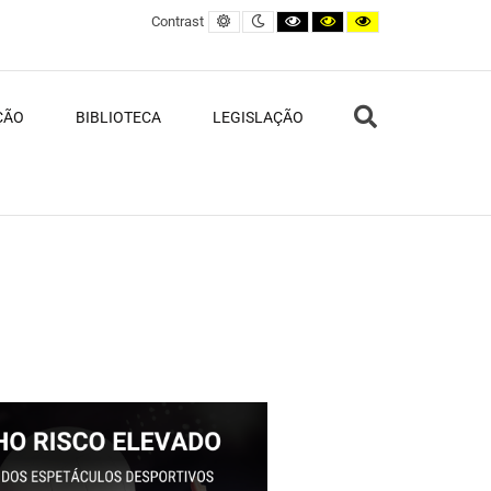
Default contrast
Night contrast
Black and White contrast
Black and Yellow contras
Yellow and Black c
Contrast
Search
ÇÃO
BIBLIOTECA
LEGISLAÇÃO