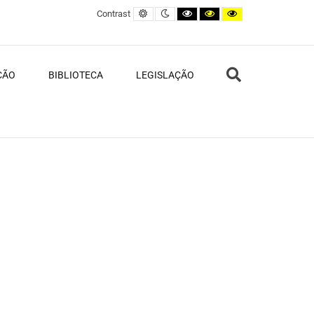
Default contrast
Night contrast
Black and White contrast
Black and Yellow contras
Yellow and Black c
Contrast
Search
ÇÃO
BIBLIOTECA
LEGISLAÇÃO