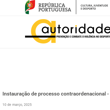
– Instauração de processo contraordenacional – (Boavista FC vs Vitória
Instauração de processo contraordenacional - 
10 de março, 2025