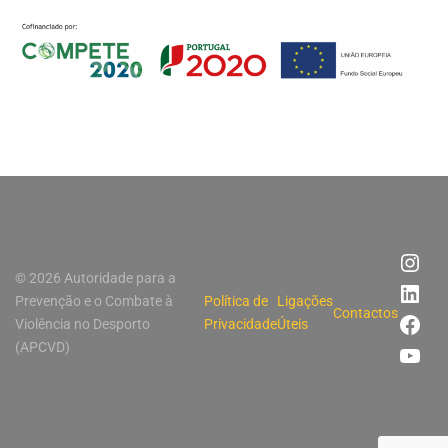
© 2026 Autoridade para a
Prevenção e o Combate à
Política de
Ligações
Contactos
Violência no Desporto
Privacidade
Úteis
(APCVD)