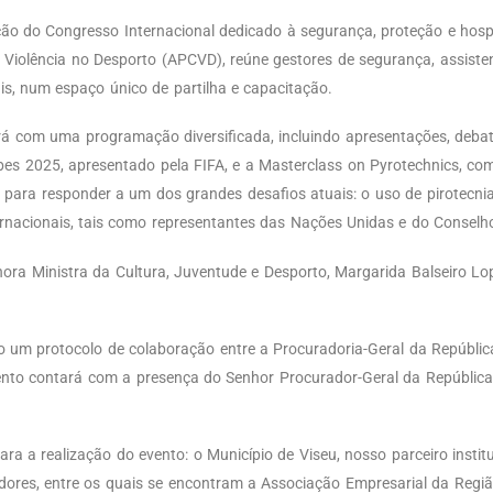
ição do Congresso Internacional dedicado à segurança, proteção e hosp
iolência no Desporto (APCVD), reúne gestores de segurança, assistente
ais, num espaço único de partilha e capacitação.
ará com uma programação diversificada, incluindo apresentações, deba
es 2025, apresentado pela FIFA, e a Masterclass on Pyrotechnics, co
s para responder a um dos grandes desafios atuais: o uso de pirotecni
ernacionais, tais como representantes das Nações Unidas e do Conselh
ra Ministra da Cultura, Juventude e Desporto, Margarida Balseiro Lo
um protocolo de colaboração entre a Procuradoria-Geral da Repúblic
nto contará com a presença do Senhor Procurador-Geral da República,
a a realização do evento: o Município de Viseu, nosso parceiro instit
adores, entre os quais se encontram a Associação Empresarial da Regiã