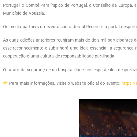
Portugal, o Comité Paralímpico de Portugal, o Conselho da Europa, a
Município de Vouzela.
Os media partners do evento são o Jornal Record e o portal desporti
As duas edições anteriores reuniram mais de dois mil participantes 
esse reconhecimento e sublinhará uma ideia essencial: a segurança 
cooperação e uma cultura de responsabilidade partilhada.
O futuro da segurança e da hospitalidade nos espetáculos desportiv
Para mais informações, visite o website oficial do evento:
https:/