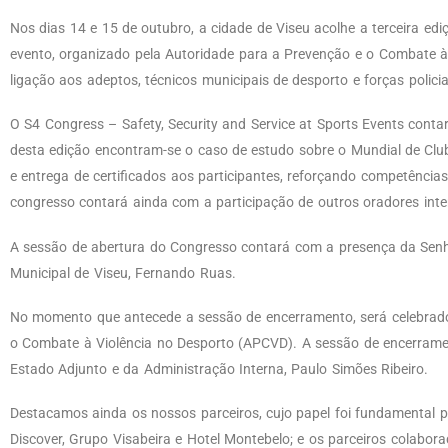
Nos dias 14 e 15 de outubro, a cidade de Viseu acolhe a terceira ed
evento, organizado pela Autoridade para a Prevenção e o Combate à V
ligação aos adeptos, técnicos municipais de desporto e forças polici
O S4 Congress – Safety, Security and Service at Sports Events cont
desta edição encontram-se o caso de estudo sobre o Mundial de Club
e entrega de certificados aos participantes, reforçando competência
congresso contará ainda com a participação de outros oradores int
A sessão de abertura do Congresso contará com a presença da Senho
Municipal de Viseu, Fernando Ruas.
No momento que antecede a sessão de encerramento, será celebrado 
o Combate à Violência no Desporto (APCVD). A sessão de encerrame
Estado Adjunto e da Administração Interna, Paulo Simões Ribeiro.
Destacamos ainda os nossos parceiros, cujo papel foi fundamental par
Discover, Grupo Visabeira e Hotel Montebelo; e os parceiros colabor