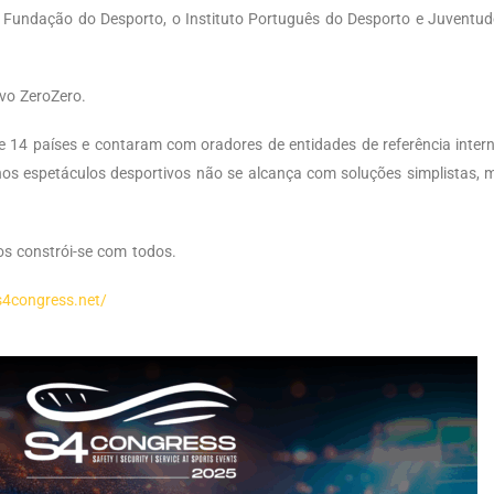
 Fundação do Desporto, o Instituto Português do Desporto e Juventude, 
vo ZeroZero.
de 14 países e contaram com oradores de entidades de referência inter
nos espetáculos desportivos não se alcança com soluções simplistas, 
os constrói-se com todos.
/s4congress.net/