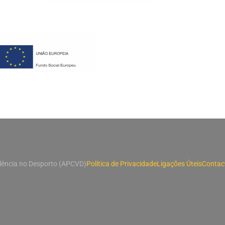
lência no Desporto (APCVD)
Política de Privacidade
Ligações Úteis
Contac