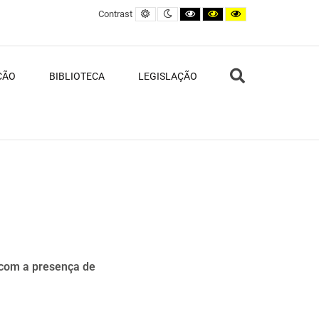
Default contrast
Night contrast
Black and White contrast
Black and Yellow contras
Yellow and Black c
Contrast
Search
ÇÃO
BIBLIOTECA
LEGISLAÇÃO
 com a presença de