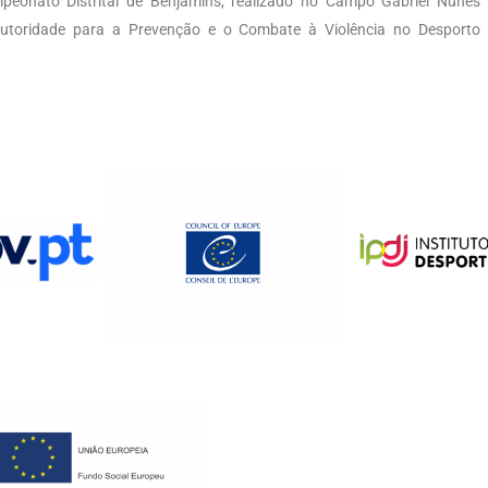
mpeonato Distrital de Benjamins, realizado no Campo Gabriel Nunes
Autoridade para a Prevenção e o Combate à Violência no Desporto