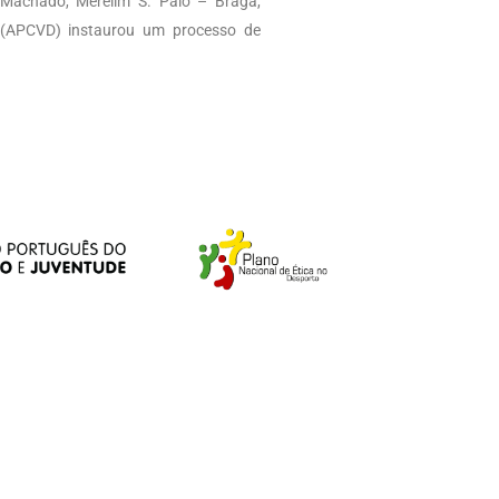
 Machado, Merelim S. Paio – Braga,
 (APCVD) instaurou um processo de