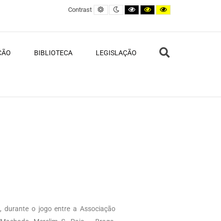
Default contrast
Night contrast
Black and White contrast
Black and Yellow contras
Yellow and Black c
Contrast
Search
ÇÃO
BIBLIOTECA
LEGISLAÇÃO
o, durante o jogo entre a Associação