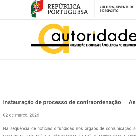
– Instauração de processo de contraordenação — Ass. Merelim S. Paio “C
Instauração de processo de contraordenação — Ass.
02 de março, 2026
Na sequência de notícias difundidas nos órgãos de comunicação soci