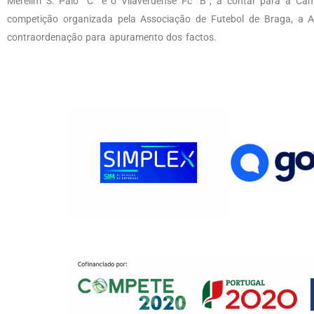
Merelim S. Paio “C” e o Vilaverdense Fc “B”, a contar para a Ca
competição organizada pela Associação de Futebol de Braga, a 
contraordenação para apuramento dos factos.