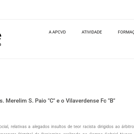
A APCVD
ATIVIDADE
FORMA
” e o Vilaverdense Fc “B”
 Merelim S. Paio "C" e o Vilaverdense Fc "B"
al, relativas a alegados insultos de teor racista dirigidos ao árbitr