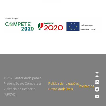
© 2026 Autoridade para a
Prevenção e o Combate à
Política de
Ligações
Contactos
Violência no Desporto
Privacidade
Úteis
(APCVD)