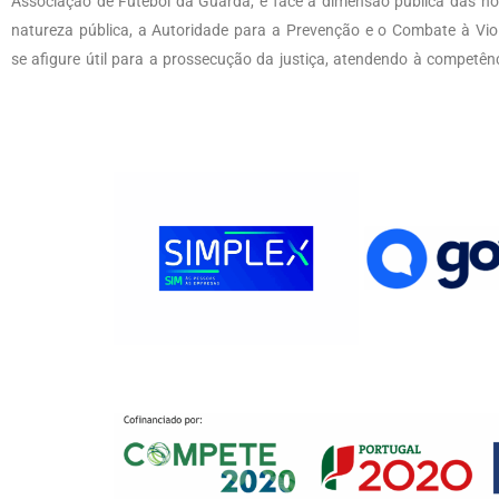
Associação de Futebol da Guarda, e face à dimensão pública das notí
natureza pública, a Autoridade para a Prevenção e o Combate à Vio
se afigure útil para a prossecução da justiça, atendendo à competênc