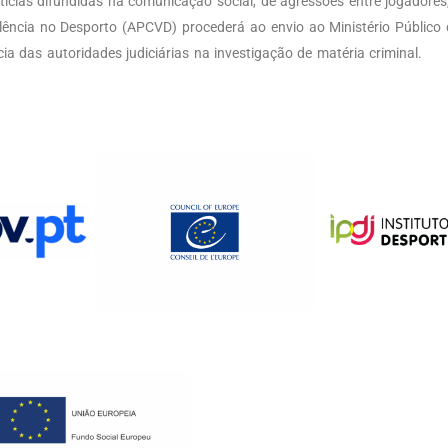
cias difundidas na comunicação social, de agressões entre jogadores, 
lência no Desporto (APCVD) procederá ao envio ao Ministério Público
ia das autoridades judiciárias na investigação de matéria criminal.