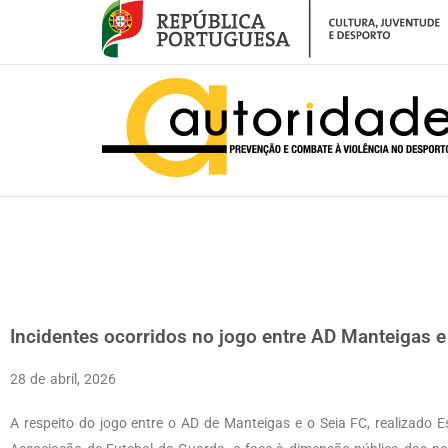
– Incidentes ocorridos no jogo entre AD Manteigas e o Seia FC – Envio de 
Incidentes ocorridos no jogo entre AD Manteigas e 
28 de abril, 2026
A respeito do jogo entre o AD de Manteigas e o Seia FC, realizado E