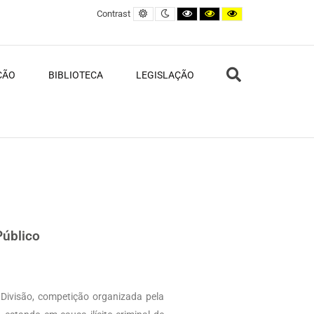
Default contrast
Night contrast
Black and White contrast
Black and Yellow contras
Yellow and Black c
Contrast
Search
ÇÃO
BIBLIOTECA
LEGISLAÇÃO
Público
ª Divisão, competição organizada pela