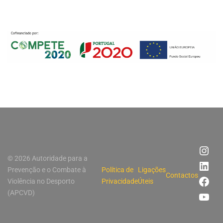
© 2026 Autoridade para a
Prevenção e o Combate à
Política de
Ligações
Contactos
Violência no Desporto
Privacidade
Úteis
(APCVD)