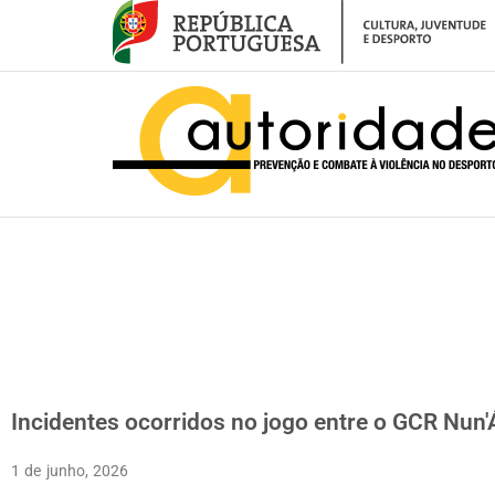
– Incidentes ocorridos no jogo entre o GCR Nun’Álvares e o SL Benfica- En
Incidentes ocorridos no jogo entre o GCR Nun'Á
1 de junho, 2026