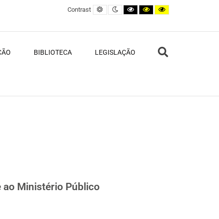
Default contrast
Night contrast
Black and White contrast
Black and Yellow contras
Yellow and Black c
Contrast
Search
ÇÃO
BIBLIOTECA
LEGISLAÇÃO
 ao Ministério Público