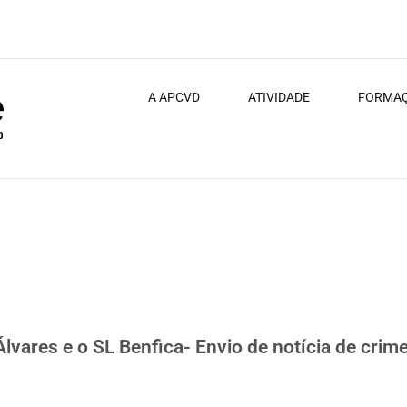
A APCVD
ATIVIDADE
FORMA
vio de notícia de crime ao Ministério Público
lvares e o SL Benfica- Envio de notícia de crime