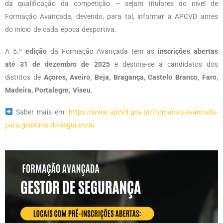
da qualificação da competição — sejam titulares do nível de
Formação Avançada, devendo, para tal, informar a APCVD antes
do início de cada época desportiva.
A 5
.ª edição
da Formação Avançada tem as
inscrições abertas
até 31 de dezembro de 2025
e destina-se a candidatos dos
distritos de
Açores, Aveiro, Beja, Bragança, Castelo Branco, Faro,
Madeira, Portalegre, Viseu
.
Saber mais em:
https://www.apcvd.gov.pt/formacao-avancada-
para-gestores-de-seguranca/