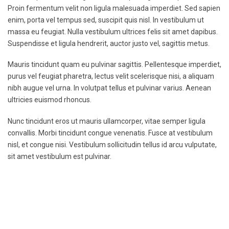
Proin fermentum velit non ligula malesuada imperdiet. Sed sapien
enim, porta vel tempus sed, suscipit quis nisl. In vestibulum ut
massa eu feugiat. Nulla vestibulum ultrices felis sit amet dapibus.
Suspendisse et ligula hendrerit, auctor justo vel, sagittis metus.
Mauris tincidunt quam eu pulvinar sagittis. Pellentesque imperdiet,
purus vel feugiat pharetra, lectus velit scelerisque nisi, a aliquam
nibh augue vel urna. In volutpat tellus et pulvinar varius. Aenean
ultricies euismod rhoncus.
Nunc tincidunt eros ut mauris ullamcorper, vitae semper ligula
convallis. Morbi tincidunt congue venenatis. Fusce at vestibulum
nisl, et congue nisi. Vestibulum sollicitudin tellus id arcu vulputate,
sit amet vestibulum est pulvinar.