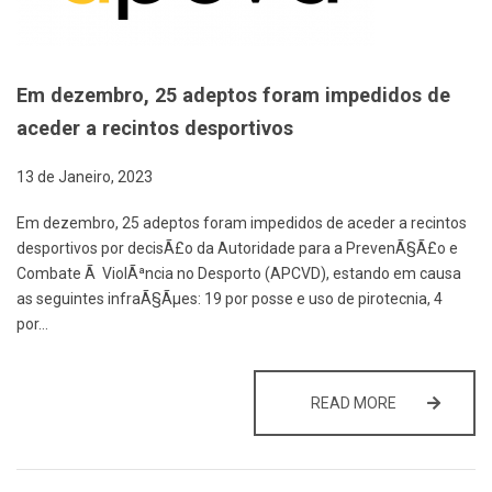
Em dezembro, 25 adeptos foram impedidos de
aceder a recintos desportivos
13 de Janeiro, 2023
Em dezembro, 25 adeptos foram impedidos de aceder a recintos
desportivos por decisÃ£o da Autoridade para a PrevenÃ§Ã£o e
Combate Ã ViolÃªncia no Desporto (APCVD), estando em causa
as seguintes infraÃ§Ãµes: 19 por posse e uso de pirotecnia, 4
por…
EM DEZEMBRO
READ MORE