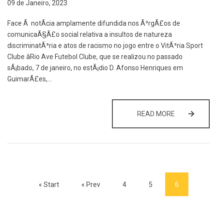
09 de Janeiro, 2023
Face Ã notÃ­cia amplamente difundida nos Ã³rgÃ£os de
comunicaÃ§Ã£o social relativa a insultos de natureza
discriminatÃ³ria e atos de racismo no jogo entre o VitÃ³ria Sport
Clube âRio Ave Futebol Clube, que se realizou no passado
sÃ¡bado, 7 de janeiro, no estÃ¡dio D. Afonso Henriques em
GuimarÃ£es,…
INSTAURAÇÃ
READ MORE
« Start
« Prev
4
5
6
(current)