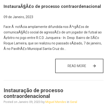
InstauraÃ§Ã£o de processo contraordenacional
09 de Janeiro, 2023
Face Ã notÃ­cia amplamente difundida nos Ã³rgÃ£os de
comunicaÃ§Ã£o social de agressÃ£o de um jogador de futsal ao
Ã¡rbitro no jogo entre R.C.D. Junqueira - In. Desp. Bairro de SÃ£o
Roque Lameira, que se realizou no passado sÃ¡bado, 7 de janeiro,
Â no PavilhÃ£o Municipal Santa Cruz do…
INSTAURAÇÃ
READ MORE
Instauração de processo
contraordenacional
Posted on
Janeiro 09, 2023
by
Miguel Mendes
in
Geral