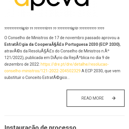
??????????Ì§?Ì? ?? ???????Ì??? ?? ????????Ì§?Ì? ?????????? ????
O Conselho de Ministros de 17 de novembro passado aprovou a
EstratÃ©gia da CooperaÃ§Ã£o Portuguesa 2030 (ECP 2030)
,
atravÃ©s da ResoluÃ§Ã£o do Conselho de Ministros n.Âº
121/2022), publicada em DiÃ¡rio da RepÃºblica no dia 9 de
dezembro de 2022:
https://dre.pt/dre/detalhe/resolucao-
conselho-ministros/121-2022-204502329
A ECP 2030, que vem
substituir o Conceito EstratÃ©gico…
O CONSELHO 
READ MORE
Instauração de processo