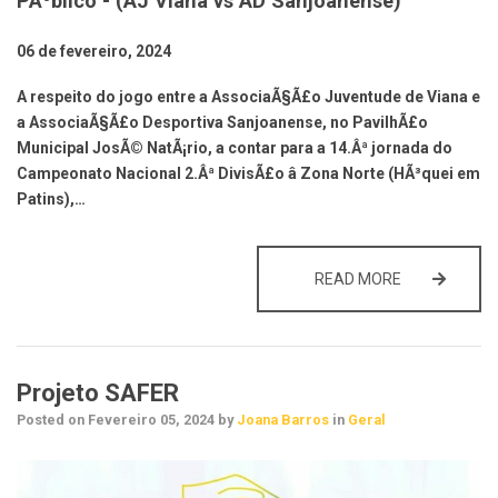
PÃºblico - (AJ Viana vs AD Sanjoanense)
06 de fevereiro, 2024
A respeito do jogo entre a AssociaÃ§Ã£o Juventude de Viana e
a AssociaÃ§Ã£o Desportiva Sanjoanense, no PavilhÃ£o
Municipal JosÃ© NatÃ¡rio, a contar para a 14.Âª jornada do
Campeonato Nacional 2.Âª DivisÃ£o â Zona Norte (HÃ³quei em
Patins),…
ENVIO DE NOT
READ MORE
Projeto SAFER
Posted on
Fevereiro 05, 2024
by
Joana Barros
in
Geral