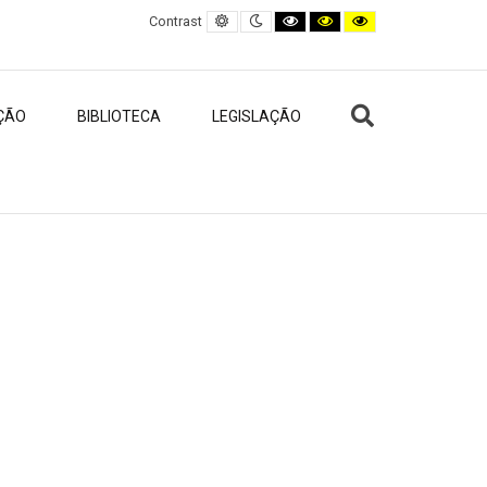
Default contrast
Night contrast
Black and White contrast
Black and Yellow contras
Yellow and Black co
Contrast
Search
ÇÃO
BIBLIOTECA
LEGISLAÇÃO