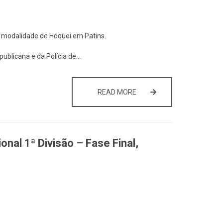
a modalidade de Hóquei em Patins.
ublicana e da Polícia de…
QUALIFICAÇÃO DOS ESPET
READ MORE
al 1ª Divisão – Fase Final,