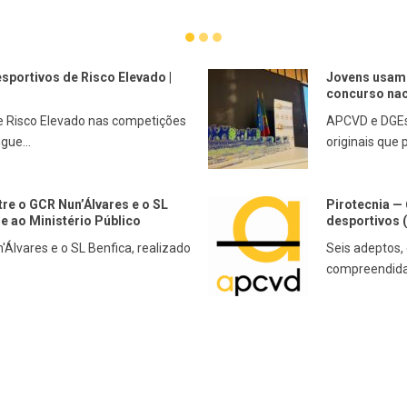
sportivos de Risco Elevado |
Jovens usam 
concurso naci
de Risco Elevado nas competições
APCVD e DGEs
gue...
originais que 
tre o GCR Nun’Álvares e o SL
Pirotecnia — 
me ao Ministério Público
desportivos 
'Álvares e o SL Benfica, realizado
Seis adeptos,
compreendidas 