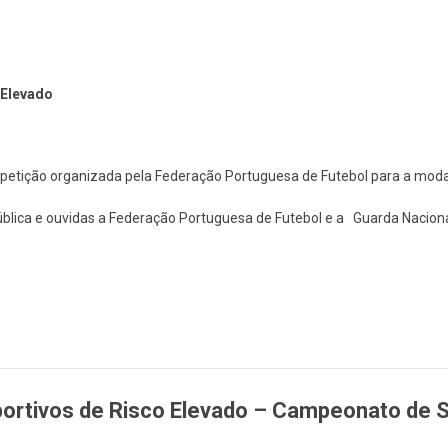
 Elevado
petição organizada pela Federação Portuguesa de Futebol para a modali
blica e ouvidas a Federação Portuguesa de Futebol e a Guarda Naciona
 DESPORTIVOS DE RISCO ELEVADO – FUTEBOL 11, LIGA 3
ortivos de Risco Elevado – Campeonato de Se