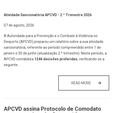
Atividade Sancionatória APCVD - 2.º Trimestre 2026
07 de agosto, 2026
A Autoridade para a Prevenção e o Combate à Violência no
Desporto (APCVD) preparou um relatório sobre a sua atividade
sancionatória, referente ao período compreendido entre 1 de
janeiro e 30 de junho (atualização 2.º trimestre). Neste período, a
APCVD contabiliza
1246 decisões proferidas
, verificando-se a
seguinte…
ATIVIDADE S
READ MORE
APCVD assina Protocolo de Comodato