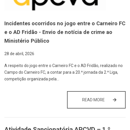
Incidentes ocorridos no jogo entre o Carneiro FC
e o AD Fridão - Envio de notícia de crime ao
Ministério Público
28 de abril, 2026
A respeito do jogo entre o Carneiro FC e o AD Fridão, realizado no
Campo do Carneiro FC, a contar para a 20.ª jornada da 2.ª Liga,
competição organizada pela…
INCIDENTES O
READ MORE
Atividade Sancionatória APCVD – 1.º