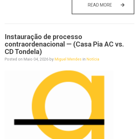
INCIDENTES 
READ MORE
Instauração de processo
contraordenacional — (Casa Pia AC vs.
CD Tondela)
Posted on
Maio 04, 2026
by
Miguel Mendes
in
Notícia