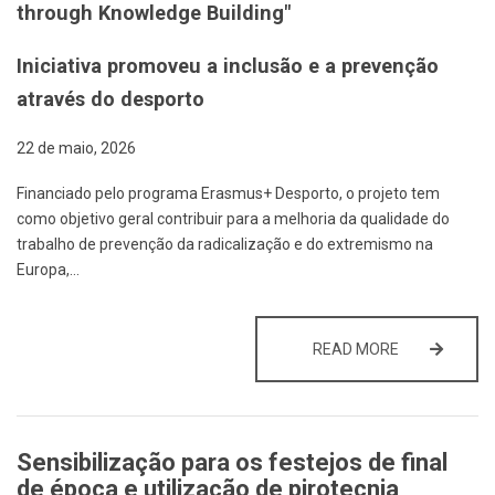
through Knowledge Building"
Iniciativa promoveu a inclusão e a prevenção
através do desporto
22 de maio, 2026
Financiado pelo programa Erasmus+ Desporto, o projeto tem
como objetivo geral contribuir para a melhoria da qualidade do
trabalho de prevenção da radicalização e do extremismo na
Europa,…
“𝗦𝗧𝗢𝗣 – 
READ MORE
Sensibilização para os festejos de final
de época e utilização de pirotecnia