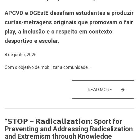
APCVD e DGEstE desafiam estudantes a produzir
curtas-metragens originais que promovam o fair
play, a inclusão e o respeito em contexto
desportivo e escolar.
8 de junho, 2026
Com o objetivo de mobilizar a comunidade…
JOVENS USAM
READ MORE
“𝗦𝗧𝗢𝗣 – 𝗥𝗮𝗱𝗶𝗰𝗮𝗹𝗶𝘇𝗮𝘁𝗶𝗼𝗻: Sport for
Preventing and Addressing Radicalization
and Extremism through Knowledge