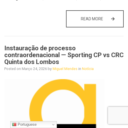
SEGURANÇA E
READ MORE
Instauração de processo
contraordenacional — Sporting CP vs CRC
Quinta dos Lombos
Posted on
Março 24, 2026
by
Miguel Mendes
in
Notícia
Portuguese