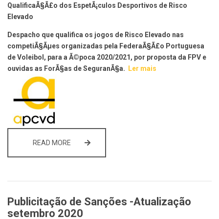
QualificaÃ§Ã£o dos EspetÃ¡culos Desportivos de Risco
Elevado
Despacho que qualifica os jogos de Risco Elevado nas
competiÃ§Ãµes organizadas pela FederaÃ§Ã£o Portuguesa
de Voleibol, para a Ã©poca 2020/2021, por proposta da FPV e
ouvidas as ForÃ§as de SeguranÃ§a.
Ler mais
QUALIFICAÇÃO DOS ESPETÁCULOS DESPORTIV
READ MORE
Publicitação de Sanções -Atualização
setembro 2020