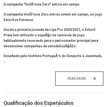
A campanha "ViolÃªncia Zero" entrou em campo
A campanha ViolÃªncia Zero entrou ontem em campo, no jogo
Estoril vs Feirense.
Desde a primeira jornada da Liga Pro 2020/2021, o Estoril
Praia tem utilizado o espaÃ§o na camisola de jogo
habitualmente reservado para o patrocinador principal para
desenvolver campanhas de sensibilizaÃ§Ã£o.
Desafiado pelo Instituto PortuguÃªs do Desporto e Juventude,
…
A CAMPANHA 
READ MORE
Qualificação dos Espetáculos