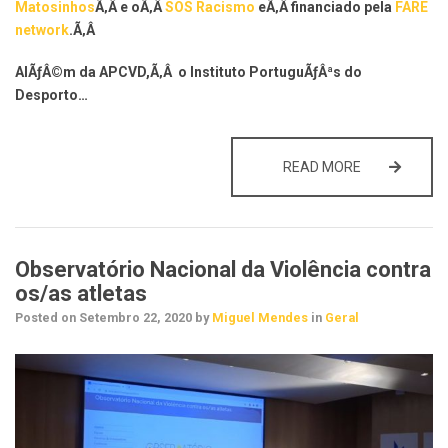
Matosinhos
Ã‚Â e oÃ‚Â
SOS Racismo
eÃ‚Â financiado pela
FARE
network
.Ã‚Â
AlÃƒÂ©m da APCVD,Ã‚Â o Instituto PortuguÃƒÂªs do
Desporto…
“BLACK LIVE
READ MORE
Observatório Nacional da Violência contra
os/as atletas
Posted on
Setembro 22, 2020
by
Miguel Mendes
in
Geral