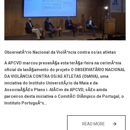
ObservatÃ³rio Nacional da ViolÃªncia contra os/as atletas
A APCVD marcou presenÃ§a esta terÃ§a-feira na cerimÃ³nia
oficial de lanÃ§amento do projeto O OBSERVATÃRIO NACIONAL
DA VIOLÃNCIA CONTRA OS/AS ATLETAS (ObNVA), uma
iniciativa do Instituto UniversitÃ¡rio da Maia e da
AssociaÃ§Ã£o Plano i. AlÃ©m da APCVD, sÃ£o ainda
parceiros desta iniciativa o ComitÃ© OlÃ­mpico de Portugal, o
Instituto PortuguÃªs…
OBSERVATÓRI
READ MORE