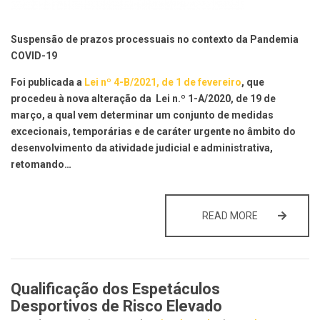
Suspensão de prazos processuais no contexto da Pandemia
COVID-19
Foi publicada a
Lei nº 4-B/2021, de 1 de fevereiro
,
que
procedeu à nova alteração da
Lei n.º 1-A/2020, de 19 de
março,
a qual vem determinar um conjunto de medidas
excecionais, temporárias e de caráter urgente no âmbito do
desenvolvimento da atividade judicial e administrativa,
retomando…
SUSPENSÃO 
READ MORE
Qualificação dos Espetáculos
Desportivos de Risco Elevado