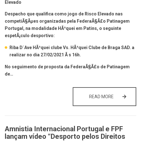
Elevado
Despacho que qualifica como jogo de Risco Elevado nas
competiÃ§Ãµes organizadas pela FederaÃ§Ã£o Patinagem
Portugal, na modalidade HÃ³quei em Patins, o seguinte
espetÃ¡culo desportivo:
Riba D`Ave HÃ³quei clube Vs. HÃ³quei Clube de Braga SAD. a
realizar no dia 27/02/2021 Ã s 16h.
No seguimento de proposta da FederaÃ§Ã£o de Patinagem
de…
QUALIFICAÇÃ
READ MORE
Amnistia Internacional Portugal e FPF
lançam vídeo “Desporto pelos Direitos