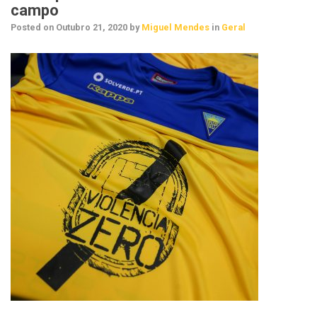
campo
Posted on
Outubro 21, 2020
by
Miguel Mendes
in
Geral