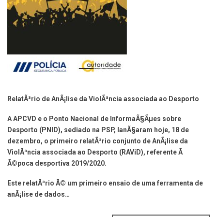
RelatÃ³rio de AnÃ¡lise da ViolÃªncia associada ao Desporto
A APCVD e o Ponto Nacional de InformaÃ§Ãµes sobre
Desporto (PNID), sediado na PSP, lanÃ§aram hoje, 18 de
dezembro, o primeiro relatÃ³rio conjunto de AnÃ¡lise da
ViolÃªncia associada ao Desporto (RAViD), referente Ã
Ã©poca desportiva 2019/2020.
Este relatÃ³rio Ã© um primeiro ensaio de uma ferramenta de
anÃ¡lise de dados…