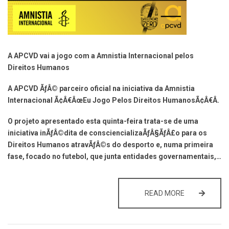
A APCVD vai a jogo com a Amnistia Internacional pelos
Direitos Humanos
A APCVD ÃƒÂ© parceiro oficial na iniciativa da Amnistia
Internacional Ã¢Â€ÂœEu Jogo Pelos Direitos HumanosÃ¢Â€Â.
O projeto apresentado esta quinta-feira trata-se de uma
iniciativa inÃƒÂ©dita de consciencializaÃƒÂ§ÃƒÂ£o para os
Direitos Humanos atravÃƒÂ©s do desporto e, numa primeira
fase, focado no futebol, que junta entidades governamentais,…
A APCVD VAI
READ MORE