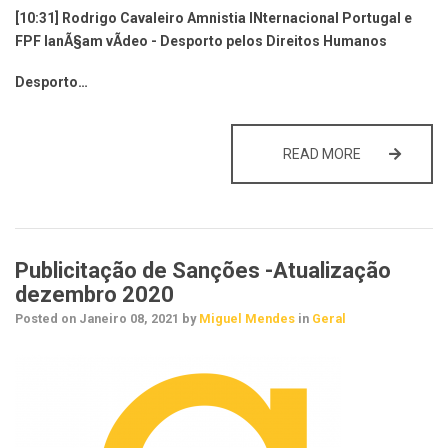
[10:31] Rodrigo Cavaleiro Amnistia INternacional Portugal e
FPF lanÃ§am vÃ­deo - Desporto pelos Direitos Humanos
Desporto…
AMNISTIA IN
READ MORE
Publicitação de Sanções -Atualização
dezembro 2020
Posted on
Janeiro 08, 2021
by
Miguel Mendes
in
Geral