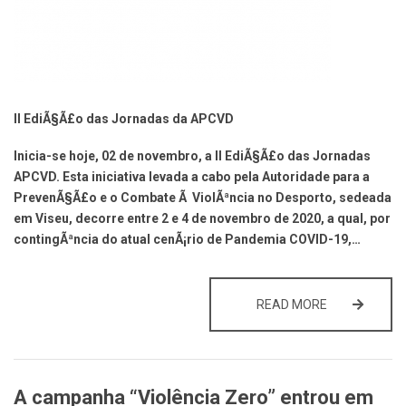
II EdiÃ§Ã£o das Jornadas da APCVD
Inicia-se hoje, 02 de novembro, a II EdiÃ§Ã£o das Jornadas
APCVD. Esta iniciativa levada a cabo pela Autoridade para a
PrevenÃ§Ã£o e o Combate Ã ViolÃªncia no Desporto, sedeada
em Viseu, decorre entre 2 e 4 de novembro de 2020, a qual, por
contingÃªncia do atual cenÃ¡rio de Pandemia COVID-19,…
II EDIÇÃO D
READ MORE
A campanha “Violência Zero” entrou em