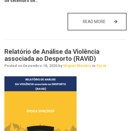
de setembro de…
PUBLICITAÇÃ
READ MORE
Relatório de Análise da Violência
associada ao Desporto (RAViD)
Posted on
Dezembro 18, 2020
by
Miguel Mendes
in
Geral