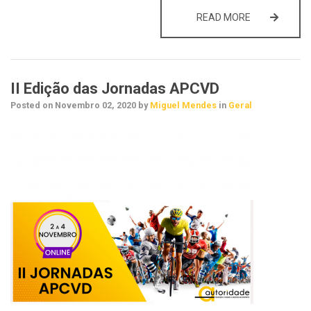
RELATÓRIO D
READ MORE
II Edição das Jornadas APCVD
Posted on
Novembro 02, 2020
by
Miguel Mendes
in
Geral