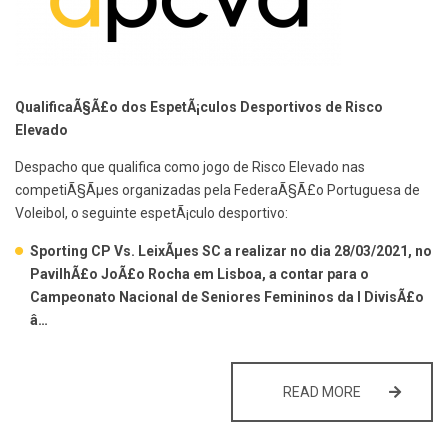
QualificaÃ§Ã£o dos EspetÃ¡culos Desportivos de Risco
Elevado
Despacho que qualifica como jogo de Risco Elevado nas
competiÃ§Ãµes organizadas pela FederaÃ§Ã£o Portuguesa de
Voleibol, o seguinte espetÃ¡culo desportivo:
Sporting CP Vs. LeixÃµes SC a realizar no dia 28/03/2021, no
PavilhÃ£o JoÃ£o Rocha em Lisboa, a contar para o
Campeonato Nacional de Seniores Femininos da I DivisÃ£o
â…
QUALIFICAÇÃ
READ MORE