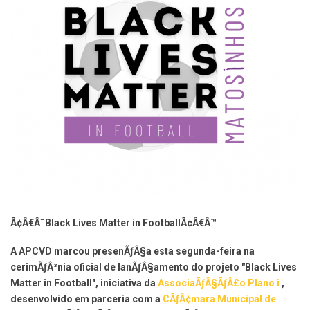
Ã¢Â€Â˜Black Lives Matter in FootballÃ¢Â€Â™
A APCVD marcou presenÃƒÂ§a esta segunda-feira na
cerimÃƒÂ³nia oficial de lanÃƒÂ§amento do projeto "Black Lives
Matter in Football", iniciativa da
AssociaÃƒÂ§ÃƒÂ£o Plano i
,
desenvolvido em parceria com a
CÃƒÂ¢mara Municipal de